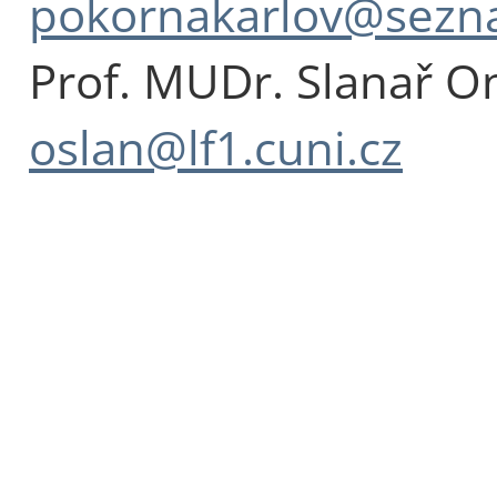
pokornakarlov@sezn
Prof. MUDr. Slanař On
oslan@lf1.cuni.cz